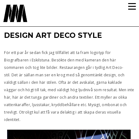
DESIGN ART DECO STYLE
För ett par år sedan fick jag tillfället att ta fram logotyp för
Biografbaren i Eskilstuna. Besökte den med kameran den här
sommaren och tog lite bilder. Restaurangen går i tydlig Art Deco-
stil. Det är sällan man ser en krog med så genomtänkt design, och
väldigt sällan i den här stilen. Ofta är det avskalat, gärna kaklade
väggar och högt till tak, med väldigt hög ljudnivå som resultat. Men inte
här, här är det tunga gardiner och andra textilier. Ett myller av olika
vattenkaraffer, ljusstakar, kryddbehållare etc. Mysigt, ombonat och
trevligt. Otroligt kul att få vara delaktig i att skapa deras visuella
identitet.