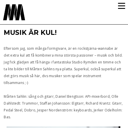
MUSIK ÄR KUL!
Eftersom jag, som många formgivare, är en rockstjärna-wannabe är
det extra kul att få kombinera mina största passioner – musik och bild.
Jag fick glädjen att få hänga i fantastiska Studio Rymden en timme och
ta lite bilder till Mårten Sahlins nya platta. Superkul, också superkul att
det görs musik så här, dvs musiker som spelar instrument
tillsammans ;-)
Mårten Sahlin: sång och gitarr, Daniel Bengtson: API-mixerbord, Olle
Dahlstedt: Trummor, Staffan Johansson: Elgitarr, Richard Krantz: Gitarr,
Pedal Steel, Dobro, Jesper Nordenström: keyboards, Jerker Odelholm:
Bas.