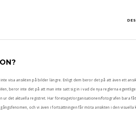
DES
ION?
tt inte visa ansikten på bilder längre. Enligt dem beror det på att även ett 
. Men, beror inte det på att man inte satt sig in i vad de nya reglerna egen
n ur det aktuella registret. Har företaget/organisationen/fotografen bara få
rgångsfenomen, och vi även i fortsättningen får möta ansikten i den visuel