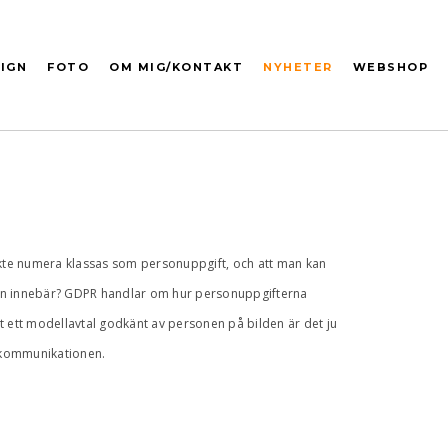
IGN
FOTO
OM MIG/KONTAKT
NYHETER
WEBSHOP
ansikte numera klassas som personuppgift, och att man kan
tligen innebär? GDPR handlar om hur personuppgifterna
tt ett modellavtal godkänt av personen på bilden är det ju
la kommunikationen.