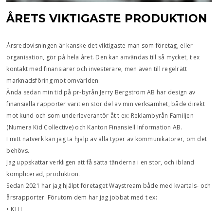
ÅRETS VIKTIGASTE PRODUKTION
Årsredovisningen är kanske det viktigaste man som företag, eller
organisation, gör på hela året. Den kan användas till så mycket, t ex
kontakt med finansiärer och investerare, men även till regelrätt
marknadsföring mot omvärlden.
Ända sedan min tid på pr-byrån Jerry Bergström AB har design av
finansiella rapporter varit en stor del av min verksamhet, både direkt
mot kund och som underleverantör åt t ex: Reklambyrån Familjen
(Numera Kid Collective) och Kanton Finansiell Information AB.
I mitt nätverk kan jag ta hjälp av alla typer av kommunikatörer, om det
behövs.
Jag uppskattar verkligen att få sätta tänderna i en stor, och ibland
komplicerad, produktion.
Sedan 2021 har jag hjälpt företaget Waystream både med kvartals- och
årsrapporter. Förutom dem har jag jobbat med t ex:
• KTH