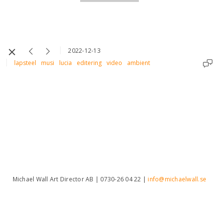
2022-12-13
lapsteel
musi
lucia
editering
video
ambient
Michael Wall Art Director AB | 0730-26 04 22 |
info@michaelwall.se