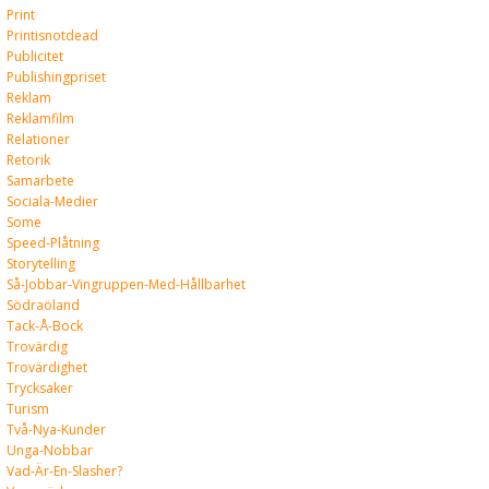
Print
Printisnotdead
Publicitet
Publishingpriset
Reklam
Reklamfilm
Relationer
Retorik
Samarbete
Sociala-Medier
Some
Speed-Plåtning
Storytelling
Så-Jobbar-Vingruppen-Med-Hållbarhet
Södraöland
Tack-Å-Bock
Trovärdig
Trovärdighet
Trycksaker
Turism
Två-Nya-Kunder
Unga-Nobbar
Vad-Är-En-Slasher?