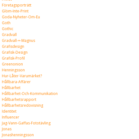
Företagsporträtt
Glöm-Inte-Print
Goda-Nyheter-Om-Eu
Goth
Gothic
Gradvall
Gradvall-+-Magnus
Grafisdesign
Grafisk-Design
Grafisk-Profil
Greenonion
Henningsson
Hur-Låter-Varumärket?
Hållbara-Affärer
Hållbarhet
Hållbarhet-Och-Kommunikation
Hållbarhetsrapport
Hållbarhetsredovisning
Identitet
Influencer
Jag-Vann-Gaffas-Fototävling
Jonas
Jonashenningsson