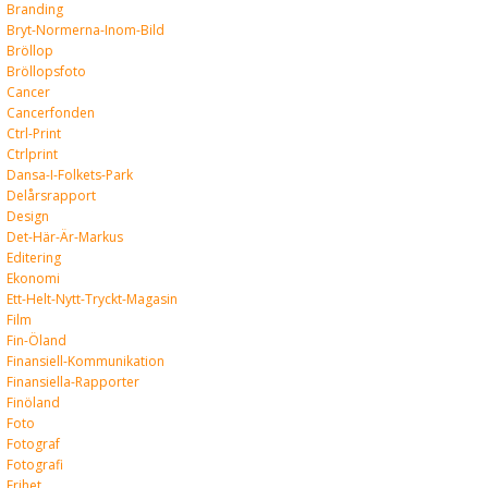
Branding
Bryt-Normerna-Inom-Bild
Bröllop
Bröllopsfoto
Cancer
Cancerfonden
Ctrl-Print
Ctrlprint
Dansa-I-Folkets-Park
Delårsrapport
Design
Det-Här-Är-Markus
Editering
Ekonomi
Ett-Helt-Nytt-Tryckt-Magasin
Film
Fin-Öland
Finansiell-Kommunikation
Finansiella-Rapporter
Finöland
Foto
Fotograf
Fotografi
Frihet