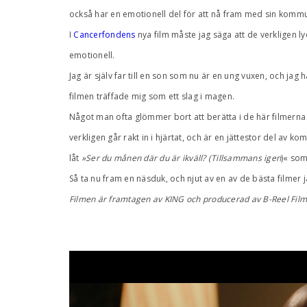
också har en emotionell del för att nå fram med sin komm
I
Cancerfondens
nya film måste jag säga att de verkligen ly
emotionell.
Jag är själv far till en son som nu är en ung vuxen, och jag
filmen träffade mig som ett slag i magen.
Något man ofta glömmer bort att berätta i de här filmern
verkligen går rakt in i hjärtat, och är en jättestor del av ko
låt
»Ser du månen där du är ikväll? (Tillsammans igen
)« som
Så ta nu fram en näsduk, och njut av en av de bästa filmer j
Filmen är framtagen av KING och producerad av B-Reel Film