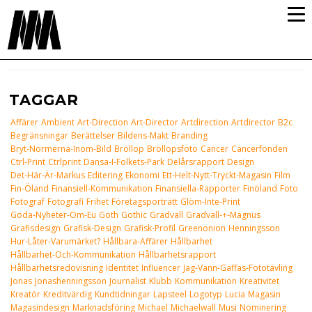
TAGGAR
Affärer
Ambient
Art-Direction
Art-Director
Artdirection
Artdirector
B2c
Begränsningar
Berättelser
Bildens-Makt
Branding
Bryt-Normerna-Inom-Bild
Bröllop
Bröllopsfoto
Cancer
Cancerfonden
Ctrl-Print
Ctrlprint
Dansa-I-Folkets-Park
Delårsrapport
Design
Det-Här-Är-Markus
Editering
Ekonomi
Ett-Helt-Nytt-Tryckt-Magasin
Film
Fin-Öland
Finansiell-Kommunikation
Finansiella-Rapporter
Finöland
Foto
Fotograf
Fotografi
Frihet
Företagsporträtt
Glöm-Inte-Print
Goda-Nyheter-Om-Eu
Goth
Gothic
Gradvall
Gradvall-+-Magnus
Grafisdesign
Grafisk-Design
Grafisk-Profil
Greenonion
Henningsson
Hur-Låter-Varumärket?
Hållbara-Affärer
Hållbarhet
Hållbarhet-Och-Kommunikation
Hållbarhetsrapport
Hållbarhetsredovisning
Identitet
Influencer
Jag-Vann-Gaffas-Fototävling
Jonas
Jonashenningsson
Journalist
Klubb
Kommunikation
Kreativitet
Kreatör
Kreditvärdig
Kundtidningar
Lapsteel
Logotyp
Lucia
Magasin
Magasindesign
Marknadsföring
Michael
Michaelwall
Musi
Nominering