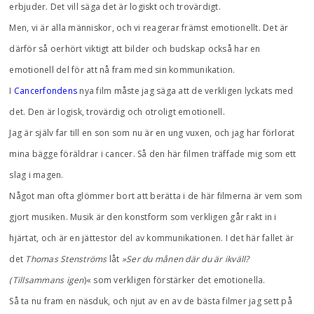
erbjuder. Det vill säga det är logiskt och trovärdigt.
Men, vi är alla människor, och vi reagerar främst emotionellt. Det är
därför så oerhört viktigt att bilder och budskap också har en
emotionell del för att nå fram med sin kommunikation.
I
Cancerfondens
nya film måste jag säga att de verkligen lyckats med
det. Den är logisk, trovärdig och otroligt emotionell.
Jag är själv far till en son som nu är en ung vuxen, och jag har förlorat
mina bägge föräldrar i cancer. Så den här filmen träffade mig som ett
slag i magen.
Något man ofta glömmer bort att berätta i de här filmerna är vem som
gjort musiken. Musik är den konstform som verkligen går rakt in i
hjärtat, och är en jättestor del av kommunikationen. I det här fallet är
det
Thomas Stenströms
låt
»Ser du månen där du är ikväll?
(Tillsammans igen
)« som verkligen förstärker det emotionella.
Så ta nu fram en näsduk, och njut av en av de bästa filmer jag sett på