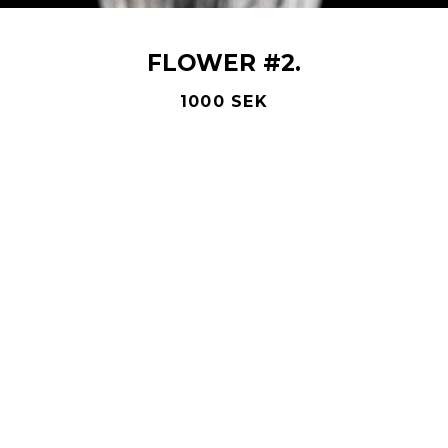
FLOWER #2.
1000 SEK
LÄGG I VARUKORG
Michael Wall Art Director AB | 0730-26 04 22 |
info@michaelwall.se